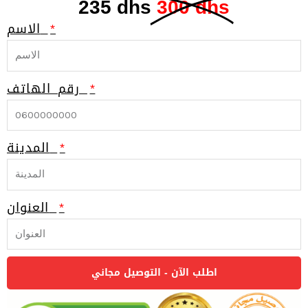
235 dhs
300 dhs
الاسم
رقم الهاتف
المدينة
العنوان
اطلب الآن - التوصيل مجاني