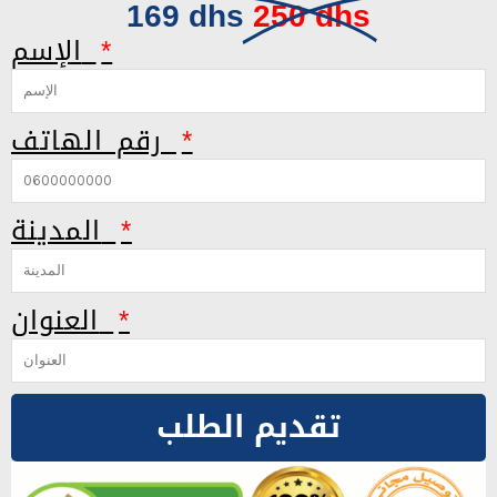
169 dhs
250 dhs
الإسم
رقم الهاتف
المدينة
العنوان
تقديم الطلب