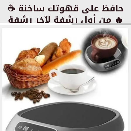
☕ حافظ على قهوتك ساخنة
من أول رشفة لآخر رشفة 🔥