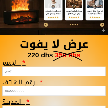
عرض لا يفوت
220 dhs
350 dhs
الإسم
رقم الهاتف
المدينة