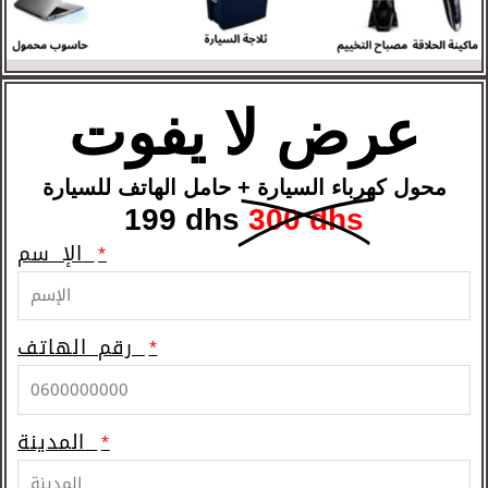
عرض لا يفوت
محول كهرباء السيارة + حامل الهاتف للسيارة
199 dhs
300 dhs
الإ سم
رقم الهاتف
المدينة