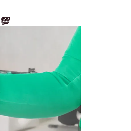
يحتوي على 18 زجاجة ضد الك