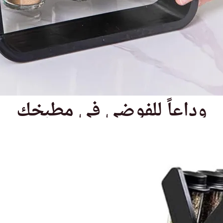
وداعاً للفوضى في مطبخك