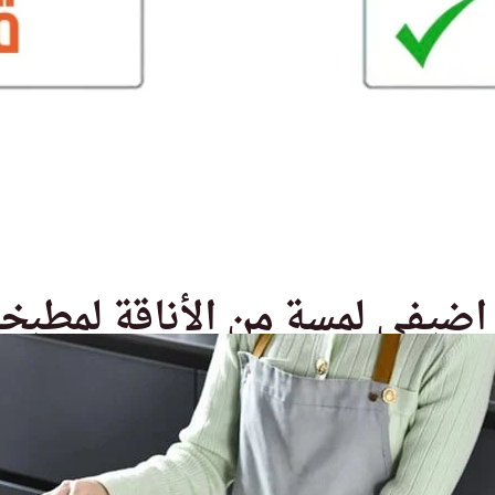
طبخك ✨