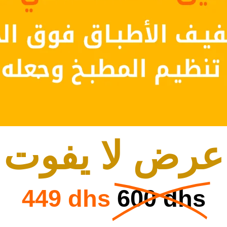
عرض لا يفوت
449 dhs
600 dhs