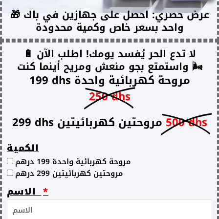
🎁 عرض حصري: احصل على جهازين في باك
واحد بسعر خاص وكمية محدودة
🔋 لا تدع الحر يُفسد يومك! اطلب الآن
واستمتع بجو منعش ومريح أينما كنت 🌬️
199 dhs مروحة كهربائية واحدة
250 dhs
500 dhs
299 dhs مروحتين كهربائيتين
الكمية
مروحة كهربائية واحدة 199 درهم
مروحتين كهربائيتين 299 درهم
الاسم