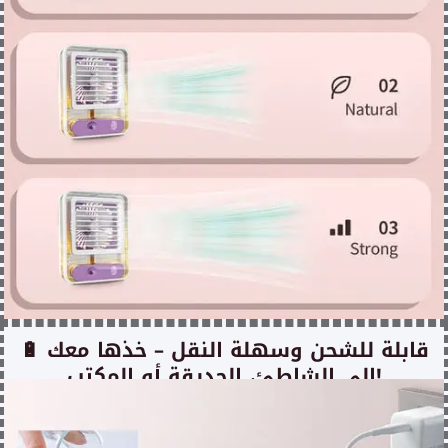
🔋 قابلة للشحن وسهلة النقل – خذها معك
إلى الشاطئ، الحديقة أو المكتب!