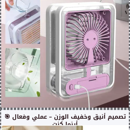
🎯 تصميم أنيق وخفيف الوزن – عملي وفعال
أينما كنت