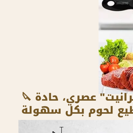
🔪 سكاكين من الفولاذ المقاوم للصدأ بتصميم "جرانيت" عصري، حادة