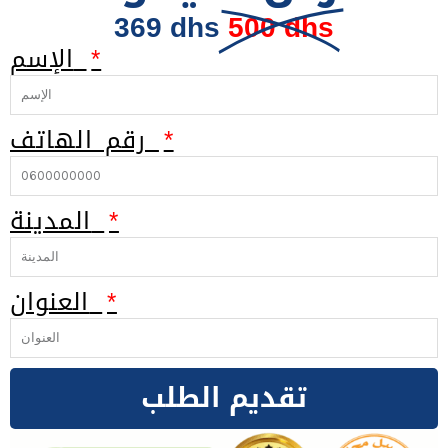
369 dhs
500 dhs
الإسم
رقم الهاتف
المدينة
العنوان
تقديم الطلب