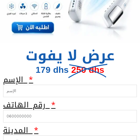
عرض لا يفوت
179 dhs
250 dhs
الإسم
رقم الهاتف
المدينة