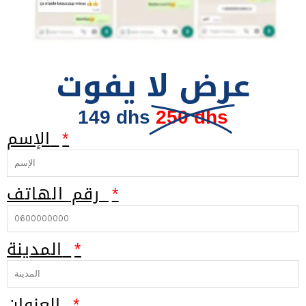
عرض لا يفوت
149 dhs
250 dhs
الإسم
رقم الهاتف
المدينة
العنوان