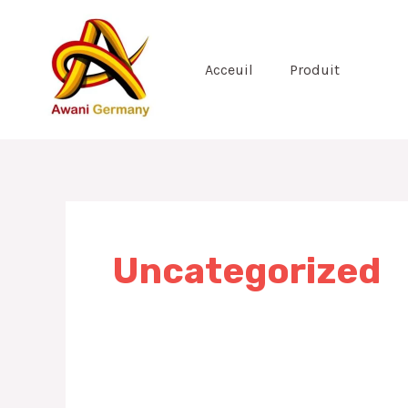
Skip
to
content
Acceuil
Produit
Uncategorized