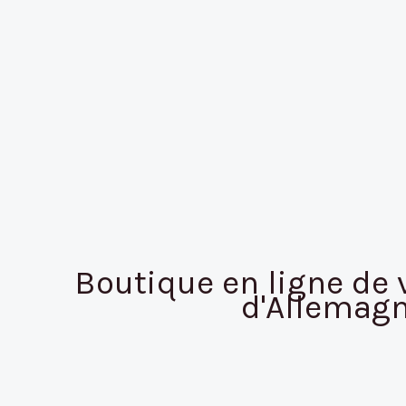
Boutique en ligne de 
d'Allemagn