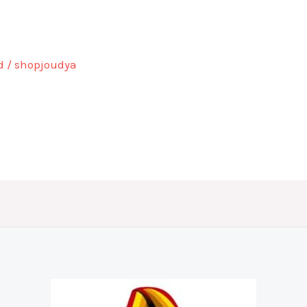
d
/
shopjoudya